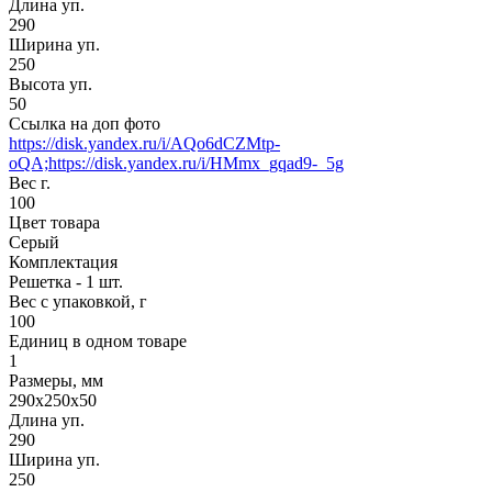
Длина уп.
290
Ширина уп.
250
Высота уп.
50
Ссылка на доп фото
https://disk.yandex.ru/i/AQo6dCZMtp-
oQA;https://disk.yandex.ru/i/HMmx_gqad9-_5g
Вес г.
100
Цвет товара
Серый
Комплектация
Решетка - 1 шт.
Вес с упаковкой, г
100
Единиц в одном товаре
1
Размеры, мм
290x250x50
Длина уп.
290
Ширина уп.
250