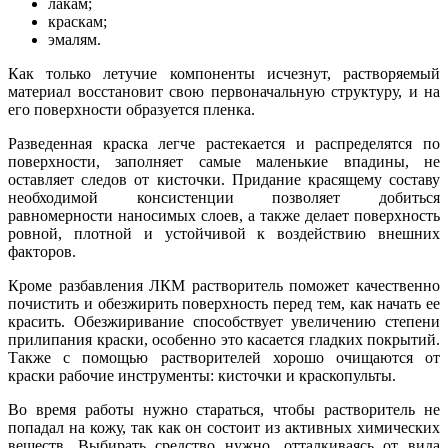
лакам;
краскам;
эмалям.
Как только летучие компоненты исчезнут, растворяемый
материал восстановит свою первоначальную структуру, и на
его поверхности образуется пленка.
Разведенная краска легче растекается и распределятся по
поверхности, заполняет самые маленькие впадины, не
оставляет следов от кисточки. Придание красящему составу
необходимой консистенции позволяет добиться
равномерности наносимых слоев, а также делает поверхность
ровной, плотной и устойчивой к воздействию внешних
факторов.
Кроме разбавления ЛКМ растворитель поможет качественно
почистить и обезжирить поверхность перед тем, как начать ее
красить. Обезжиривание способствует увеличению степени
прилипания краски, особенно это касается гладких покрытий.
Также с помощью растворителей хорошо очищаются от
краски рабочие инструменты: кисточки и краскопульты.
Во время работы нужно стараться, чтобы растворитель не
попадал на кожу, так как он состоит из активных химических
веществ. Выбирать средство нужно, отталкиваясь от вида