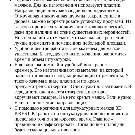
маячков. Для их изготовления используют пластик.
Направляющие получаются довольно надежными.
Откручивая и закручивая шурупы, закрепленные в
дюбеле, можно корректировать установку профилей. Из-
за этого процесс установкия клипс довольно легкий,
даже при наличии на стене существенных неровностей.
Но специалисты отмечают, что маячковое крепление
лучше применять в помещениях небольшой площади.
Удобно и быстро работать с держателем для маяков –
ушастиком. Благодаря его использованию экономится
время и объем штукатурки.
Еще один экономный и удобный вид крепежа –
креммер. Его изготавливают из металла, на который
наносят цинковый слой, защищающий от ржавчины. У
такого зажима в виде пластины по краям
предусмотрены отверстия. Они служат для загибания. В
середине также имеется отверстие, в которое
вкручивают саморез. На него крепят маяки. Если нужно,
меняют положение направляющих.
С помощью крепления для штукатурных маяков 3D
KRESTIKI работы по оштукатуриванию выполняются
предельно точно и за короткое время. Главное –
правильно их зафиксировать. Тогда по всей площади
будет создана цельная плоскость.