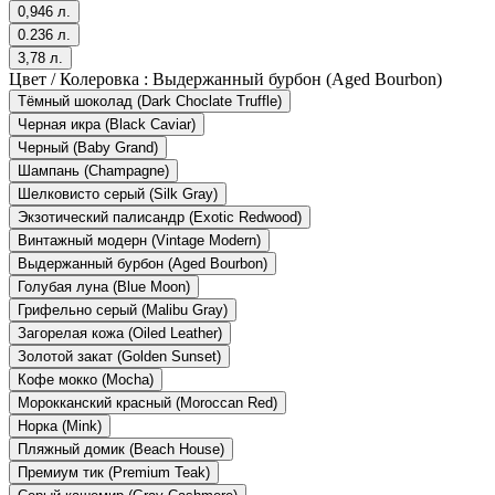
0,946 л.
0.236 л.
3,78 л.
Цвет / Колеровка :
Выдержанный бурбон (Aged Bourbon)
Тёмный шоколад (Dark Choclate Truffle)
Черная икра (Black Caviar)
Черный (Baby Grand)
Шампань (Champagne)
Шелковисто серый (Silk Gray)
Экзотический палисандр (Exotic Redwood)
Винтажный модерн (Vintage Modern)
Выдержанный бурбон (Aged Bourbon)
Голубая луна (Blue Moon)
Грифельно серый (Malibu Gray)
Загорелая кожа (Oiled Leather)
Золотой закат (Golden Sunset)
Кофе мокко (Mocha)
Морокканский красный (Moroccan Red)
Норка (Mink)
Пляжный домик (Beach House)
Премиум тик (Premium Teak)