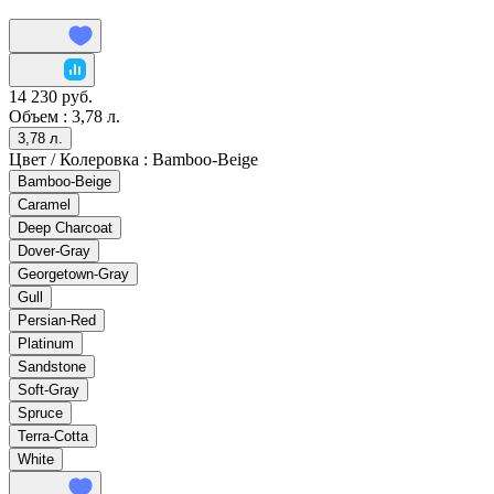
14 230 руб.
Объем :
3,78 л.
3,78 л.
Цвет / Колеровка :
Bamboo-Beige
Bamboo-Beige
Caramel
Deep Charcoat
Dover-Gray
Georgetown-Gray
Gull
Persian-Red
Platinum
Sandstone
Soft-Gray
Spruce
Terra-Cotta
White