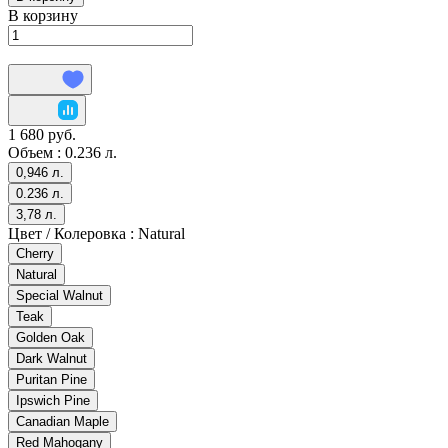
В корзину
1 680 руб.
Объем :
0.236 л.
0,946 л.
0.236 л.
3,78 л.
Цвет / Колеровка :
Natural
Cherry
Natural
Special Walnut
Teak
Golden Oak
Dark Walnut
Puritan Pine
Ipswich Pine
Canadian Maple
Red Mahogany