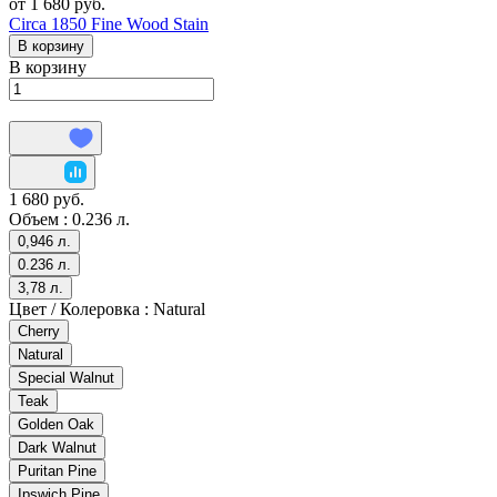
от 1 680 руб.
Circa 1850 Fine Wood Stain
В корзину
В корзину
1 680 руб.
Объем :
0.236 л.
0,946 л.
0.236 л.
3,78 л.
Цвет / Колеровка :
Natural
Cherry
Natural
Special Walnut
Teak
Golden Oak
Dark Walnut
Puritan Pine
Ipswich Pine