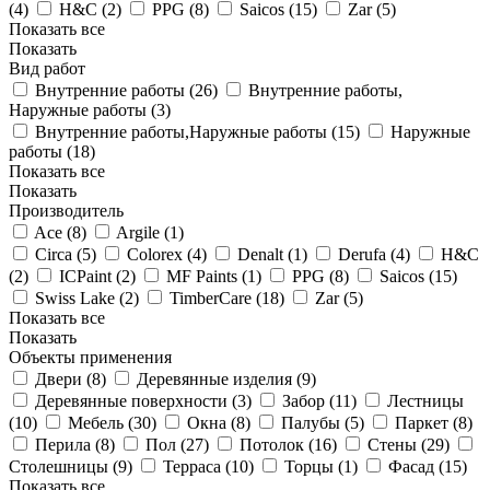
(
4
)
H&C (
2
)
PPG (
8
)
Saicos (
15
)
Zar (
5
)
Показать все
Показать
Вид работ
Внутренние работы (
26
)
Внутренние работы,
Наружные работы (
3
)
Внутренние работы,Наружные работы (
15
)
Наружные
работы (
18
)
Показать все
Показать
Производитель
Ace (
8
)
Argile (
1
)
Circa (
5
)
Colorex (
4
)
Denalt (
1
)
Derufa (
4
)
H&C
(
2
)
ICPaint (
2
)
MF Paints (
1
)
PPG (
8
)
Saicos (
15
)
Swiss Lake (
2
)
TimberCare (
18
)
Zar (
5
)
Показать все
Показать
Объекты применения
Двери (
8
)
Деревянные изделия (
9
)
Деревянные поверхности (
3
)
Забор (
11
)
Лестницы
(
10
)
Мебель (
30
)
Окна (
8
)
Палубы (
5
)
Паркет (
8
)
Перила (
8
)
Пол (
27
)
Потолок (
16
)
Стены (
29
)
Столешницы (
9
)
Терраса (
10
)
Торцы (
1
)
Фасад (
15
)
Показать все