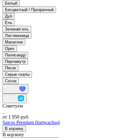
Белый
Бесцветный / Прозрачный
Дуб
Ель
Зеленая ель
Лиственница
Махагони
Орех
Палисандр
Перламутр
Песок
Серые скалы
Сосна
Советуем
от 1 950 руб.
Saicos Premium Hartwachsol
В корзину
В корзину