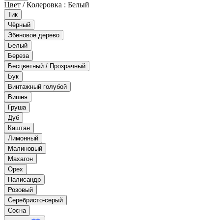
Цвет / Колеровка :
Белый
Тик
Чёрный
Эбеновое дерево
Белый
Береза
Бесцветный / Прозрачный
Бук
Винтажный голубой
Вишня
Груша
Дуб
Каштан
Лимонный
Малиновый
Махагон
Орех
Палисандр
Розовый
Серебристо-серый
Сосна