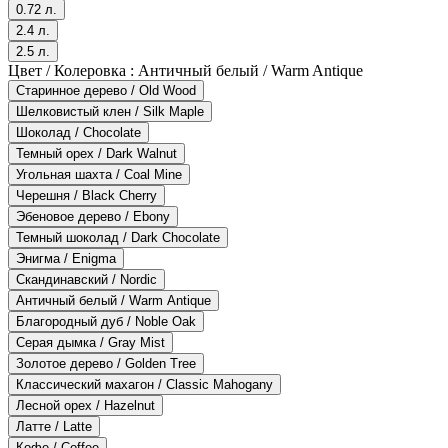
0.72 л.
2.4 л.
2.5 л.
Цвет / Колеровка :
Античный белый / Warm Antique
Старинное дерево / Old Wood
Шелковистый клен / Silk Maple
Шоколад / Chocolate
Темный орех / Dark Walnut
Угольная шахта / Coal Mine
Черешня / Black Cherry
Эбеновое дерево / Ebony
Темный шоколад / Dark Chocolate
Энигма / Enigma
Скандинавский / Nordic
Античный белый / Warm Antique
Благородный дуб / Noble Oak
Серая дымка / Gray Mist
Золотое дерево / Golden Tree
Классический махагон / Classic Mahogany
Лесной орех / Hazelnut
Латте / Latte
Кофе / Coffee