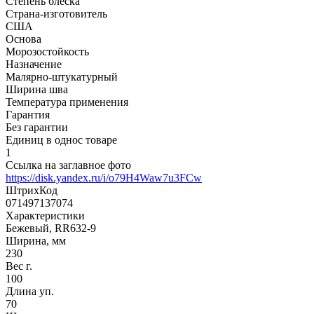
Степень блеска
Страна-изготовитель
США
Основа
Морозостойкость
Назначение
Малярно-штукатурный
Ширина шва
Температура применения
Гарантия
Без гарантии
Единиц в однос товаре
1
Ссылка на заглавное фото
https://disk.yandex.ru/i/o79H4Waw7u3FCw
ШтрихКод
071497137074
Характеристики
Бежевый, RR632-9
Ширина, мм
230
Вес г.
100
Длина уп.
70