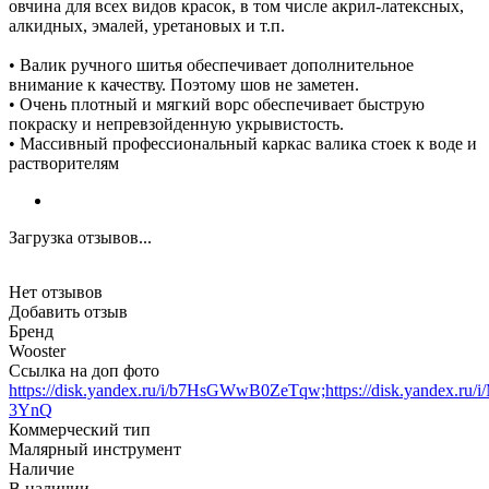
овчина для всех видов красок, в том числе акрил-латексных,
алкидных, эмалей, уретановых и т.п.
• Валик ручного шитья обеспечивает дополнительное
внимание к качеству. Поэтому шов не заметен.
• Очень плотный и мягкий ворс обеспечивает быструю
покраску и непревзойденную укрывистость.
• Массивный профессиональный каркас валика стоек к воде и
растворителям
Загрузка отзывов...
Нет отзывов
Добавить отзыв
Бренд
Wooster
Ссылка на доп фото
https://disk.yandex.ru/i/b7HsGWwB0ZeTqw;https://disk.yandex.r
3YnQ
Коммерческий тип
Малярный инструмент
Наличие
В наличии