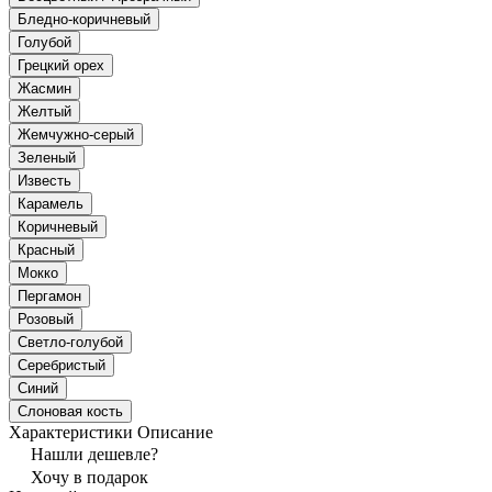
Бледно-коричневый
Голубой
Грецкий орех
Жасмин
Желтый
Жемчужно-серый
Зеленый
Известь
Карамель
Коричневый
Красный
Мокко
Пергамон
Розовый
Светло-голубой
Серебристый
Синий
Слоновая кость
Характеристики
Описание
Нашли дешевле?
Хочу в подарок