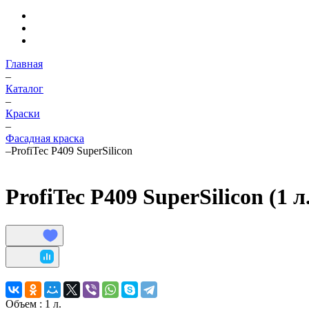
Главная
–
Каталог
–
Краски
–
Фасадная краска
–
ProfiTec P409 SuperSilicon
ProfiTec P409 SuperSilicon (1 л.
Объем :
1 л.