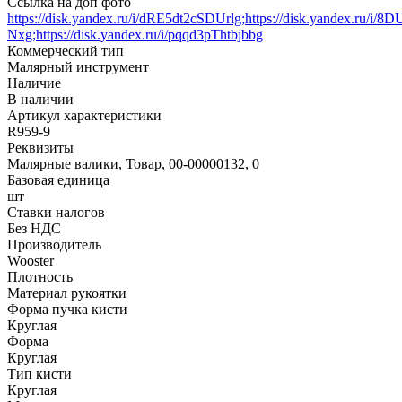
Ссылка на доп фото
https://disk.yandex.ru/i/dRE5dt2cSDUrlg;https://disk.yandex.ru/i/8
Nxg;https://disk.yandex.ru/i/pqqd3pThtbjbbg
Коммерческий тип
Малярный инструмент
Наличие
В наличии
Артикул характеристики
R959-9
Реквизиты
Малярные валики, Товар, 00-00000132, 0
Базовая единица
шт
Ставки налогов
Без НДС
Производитель
Wooster
Плотность
Материал рукоятки
Форма пучка кисти
Круглая
Форма
Круглая
Тип кисти
Круглая