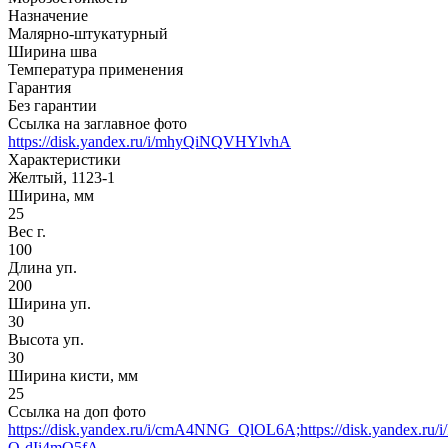
Назначение
Малярно-штукатурный
Ширина шва
Температура применения
Гарантия
Без гарантии
Ссылка на заглавное фото
https://disk.yandex.ru/i/mhyQiNQVHYlvhA
Характеристики
Желтый, 1123-1
Ширина, мм
25
Вес г.
100
Длина уп.
200
Ширина уп.
30
Высота уп.
30
Ширина кисти, мм
25
Ссылка на доп фото
https://disk.yandex.ru/i/cmA4NNG_QlOL6A;https://disk.yandex.ru/i
Q-dIi4mQ5fA