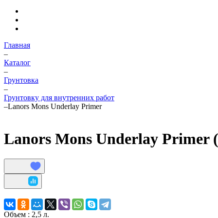
Главная
–
Каталог
–
Грунтовка
–
Грунтовку для внутренних работ
–
Lanors Mons Underlay Primer
Lanors Mons Underlay Primer (2
Объем :
2,5 л.